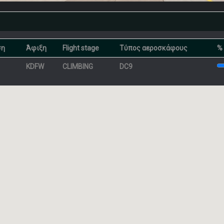
ση
Άφιξη
Flight stage
Τύπος αεροσκάφους
%
KDFW
CLIMBING
DC9