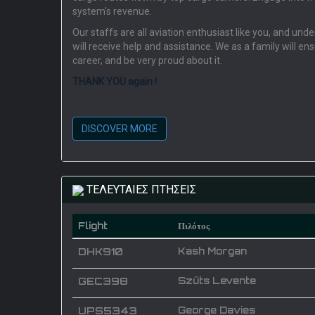
system's revenue.
Our staffs are all aviation enthusiast like you, and un
will receive help and assistance. We as a family will en
career, and be very proud about it.
THANK YOU again !
DISCOVER MORE
ΤΕΛΕΥΤΑΙΕΣ ΠΤΗΣΕΙΣ
Flight
Πιλότος
DHK910
Kash Morgan
GEC398
Szüts Levente
UPS5343
George Davies