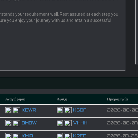
derstands your requirement well. Rest assured at each step you
sure you enjoy your journey with us and attain a successful
Αναχώρηση
Άφιξη
Ημερομηνία
KEWR
KSDF
2026-08-0
OMDW
VHHH
2026-08-07
KMIA
KRFD
2026-07-26