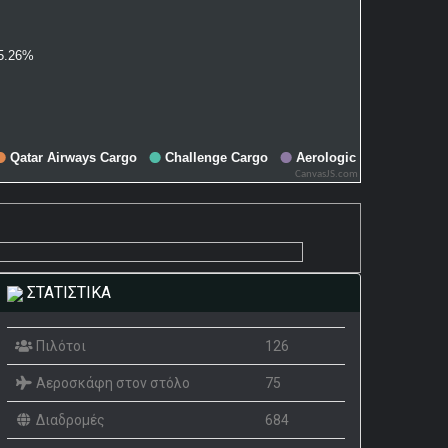
CanvasJS.com
ΣΤΑΤΙΣΤΙΚΑ
Πιλότοι
126
Αεροσκάφη στον στόλο
75
Διαδρομές
684