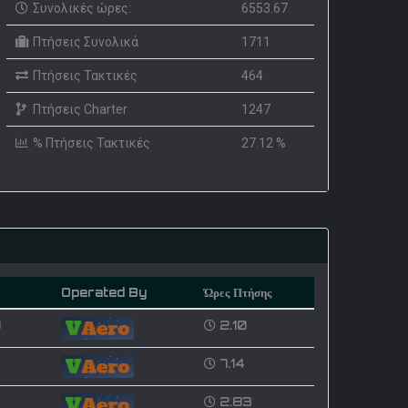
Συνολικές ώρες:
6553.67
Πτήσεις Συνολικά
1711
Πτήσεις Τακτικές
464
Πτήσεις Charter
1247
% Πτήσεις Τακτικές
27.12 %
Operated By
Ώρες Πτήσης
8
2.10
7.14
2.83