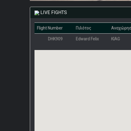
LIVE FIGHTS
Flight Number
Πιλότος
Αναχώρη
DHK909
Edward Felix
KIAG