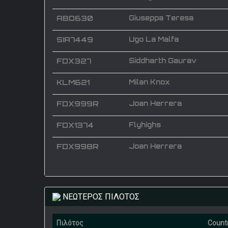
ABD630
Giuseppa Teresa
SIA7449
Ugo La Malfa
FDX327
Siddharth Gaurav
KLM621
Milan Knox
FDX999R
Joan Herrera
FDX1374
Flyhighs
FDX998R
Joan Herrera
ΝΕΩΤΕΡΟΣ ΠΙΛΟΤΟΣ
Πιλότος
Count